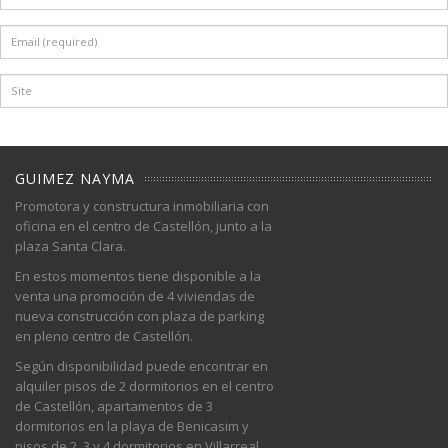
GUIMEZ NAYMA
Promotora y constructura inmobiliaria con
oficina en el centro de Castellón, junto a la
plaza Santa Clara.
En estos momentos tiene disponible a la
venta una promoción de 4 viviendas de
nueva construcción con plaza de parking
en pleno centro de Castellón.
Según disponibilidad puede encontrar en
alquiler pisos de 2 dormitorios en el centro
de Castellón, apartamentos de 3
dormitorios en la playa de Benicasim y
pisos de 2, 3 y 4 dormitorios en Villarreal