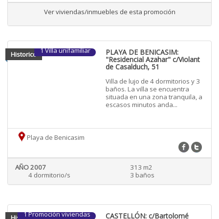
Ver viviendas/inmuebles de esta promoción
1 Villa unifamiliar
PLAYA DE BENICASIM:
Historico
"Residencial Azahar" c/Violant
de Casalduch, 51
Villa de lujo de 4 dormitorios y 3
baños. La villa se encuentra
situada en una zona tranquila, a
escasos minutos anda...
Playa de Benicasim
AÑO 2007
313 m2
4 dormitorio/s
3 baños
1 Promoción viviendas
CASTELLÓN: c/Bartolomé
Historico