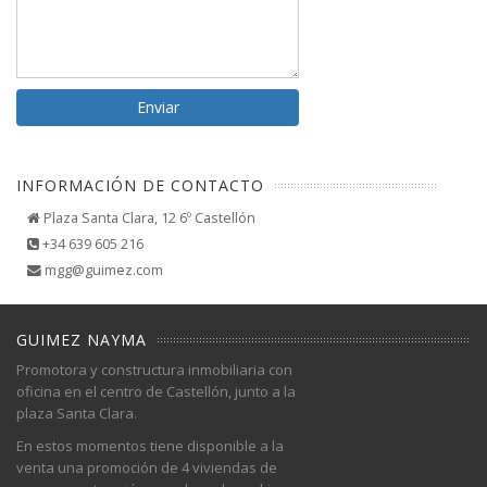
INFORMACIÓN DE CONTACTO
Plaza Santa Clara, 12 6º Castellón
+34 639 605 216
mgg@guimez.com
GUIMEZ NAYMA
Promotora y constructura inmobiliaria con
oficina en el centro de Castellón, junto a la
plaza Santa Clara.
En estos momentos tiene disponible a la
venta una promoción de 4 viviendas de