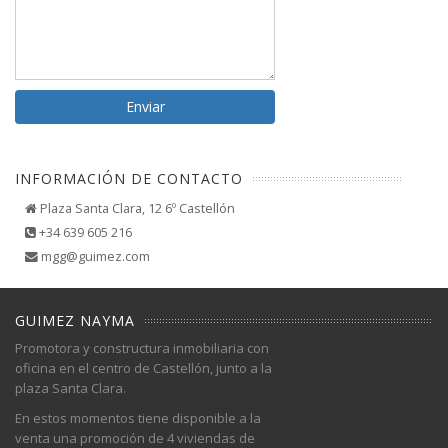
INFORMACIÓN DE CONTACTO
Plaza Santa Clara, 12 6º Castellón
+34 639 605 216
mgg@guimez.com
GUIMEZ NAYMA
Promotora y constructura inmobiliaria con
oficina en el centro de Castellón, junto a la
plaza Santa Clara.
En estos momentos tiene disponible a la
venta una promoción de 4 viviendas de