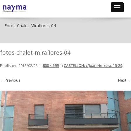
Toggle
navigat
Fotos-Chalet-Miraflores-04
fotos-chalet-miraflores-04
Published
2015/02/23
at
800 × 599
in
CASTELLON: c/Juan Herrera, 15-29
.
← Previous
Next →