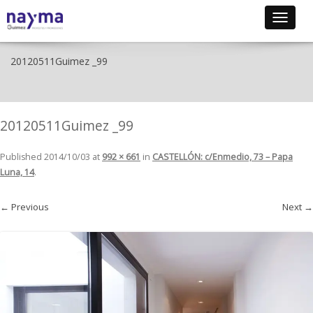
Toggle
navigat
20120511Guimez _99
20120511Guimez _99
Published
2014/10/03
at
992 × 661
in
CASTELLÓN: c/Enmedio, 73 – Papa
Luna, 14
.
← Previous
Next →