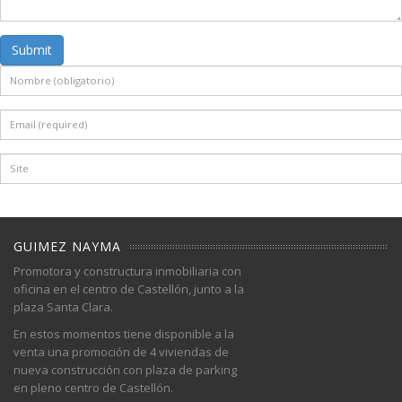
Submit
GUIMEZ NAYMA
Promotora y constructura inmobiliaria con
oficina en el centro de Castellón, junto a la
plaza Santa Clara.
En estos momentos tiene disponible a la
venta una promoción de 4 viviendas de
nueva construcción con plaza de parking
en pleno centro de Castellón.