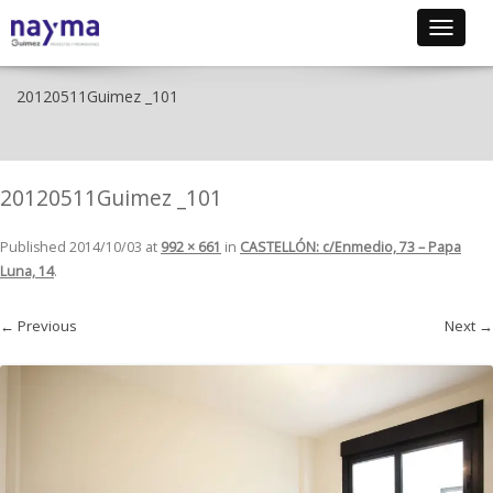
Toggle
navigat
20120511Guimez _101
20120511Guimez _101
Published
2014/10/03
at
992 × 661
in
CASTELLÓN: c/Enmedio, 73 – Papa
Luna, 14
.
← Previous
Next →