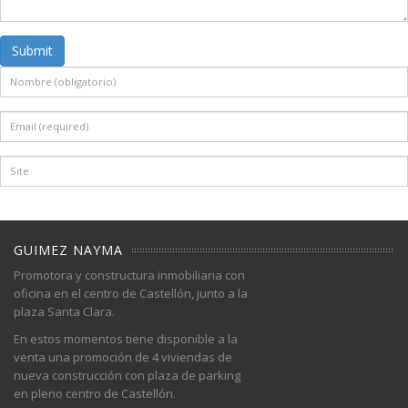
Submit
GUIMEZ NAYMA
Promotora y constructura inmobiliaria con
oficina en el centro de Castellón, junto a la
plaza Santa Clara.
En estos momentos tiene disponible a la
venta una promoción de 4 viviendas de
nueva construcción con plaza de parking
en pleno centro de Castellón.