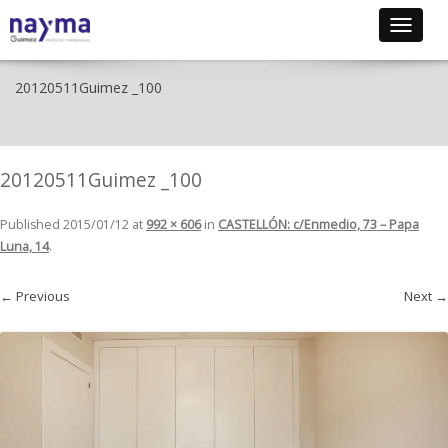
Toggle
navigat
20120511Guimez _100
20120511Guimez _100
Published
2015/01/12
at
992 × 606
in
CASTELLÓN: c/Enmedio, 73 – Papa
Luna, 14
.
← Previous
Next →