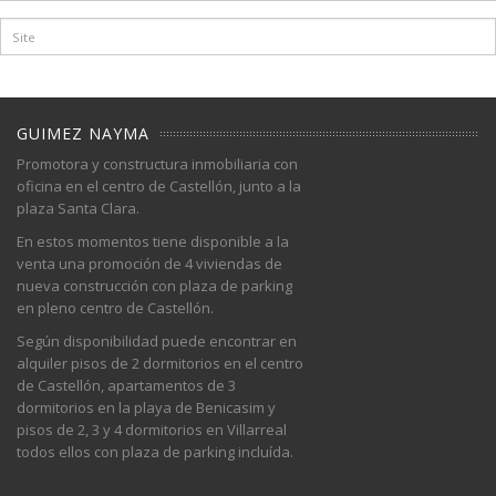
GUIMEZ NAYMA
Promotora y constructura inmobiliaria con
oficina en el centro de Castellón, junto a la
plaza Santa Clara.
En estos momentos tiene disponible a la
venta una promoción de 4 viviendas de
nueva construcción con plaza de parking
en pleno centro de Castellón.
Según disponibilidad puede encontrar en
alquiler pisos de 2 dormitorios en el centro
de Castellón, apartamentos de 3
dormitorios en la playa de Benicasim y
pisos de 2, 3 y 4 dormitorios en Villarreal
todos ellos con plaza de parking incluída.