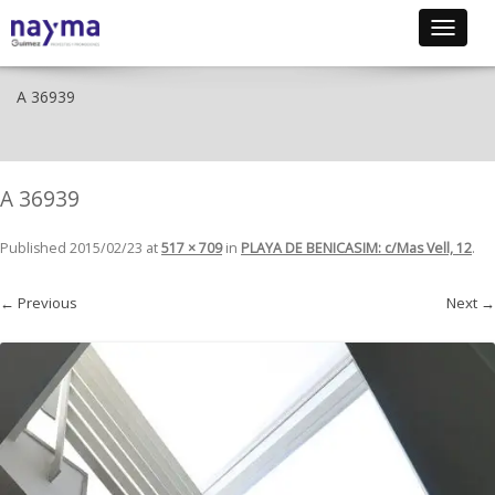
Toggle
navigat
A 36939
A 36939
Published
2015/02/23
at
517 × 709
in
PLAYA DE BENICASIM: c/Mas Vell, 12
.
← Previous
Next →