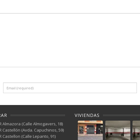
RAR
VIVIENDAS
 Almazora (Calle Almogavers, 18)
 Castellón (Avda. Capuchinos, 59)
 Castellon (Calle Lepanto, 91)