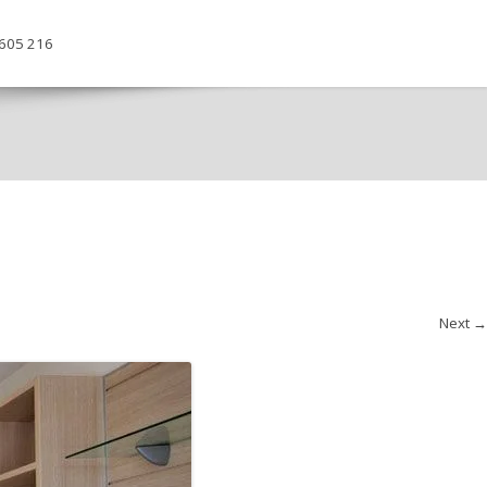
605 216
Next →