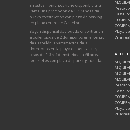
ALQUILAR
En estos momentos tiene disponible a la
Pescador
venta una promoción de 4 viviendas de
Castelló
nueva construcción con plaza de parking
COMPRAR 
en pleno centro de Castellón.
COMPRAR 
Según disponibilidad puede encontrar en
Playa de
alquiler pisos de 2 dormitorios en el centro
Villarrea
de Castellón, apartamentos de 3
dormitorios en la playa de Benicasim y
ALQUI
pisos de 2, 3 y 4 dormitorios en Villarreal
todos ellos con plaza de parking incluída.
ALQUILAR
ALQUILAR
ALQUILAR
ALQUILAR
Pescador
Castelló
COMPRAR 
COMPRAR 
Playa de
Villarrea