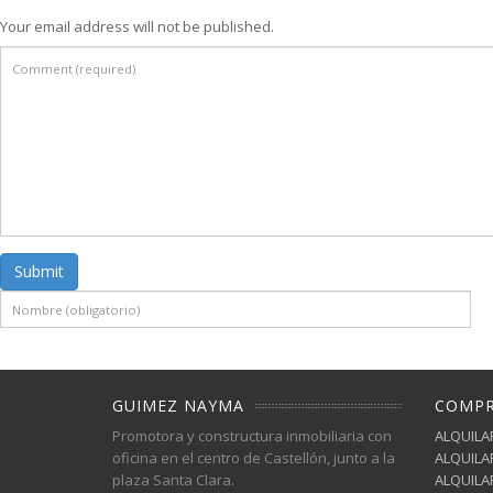
Your email address will not be published.
Submit
GUIMEZ NAYMA
COMP
Promotora y constructura inmobiliaria con
ALQUILAR
oficina en el centro de Castellón, junto a la
ALQUILAR
plaza Santa Clara.
ALQUILAR