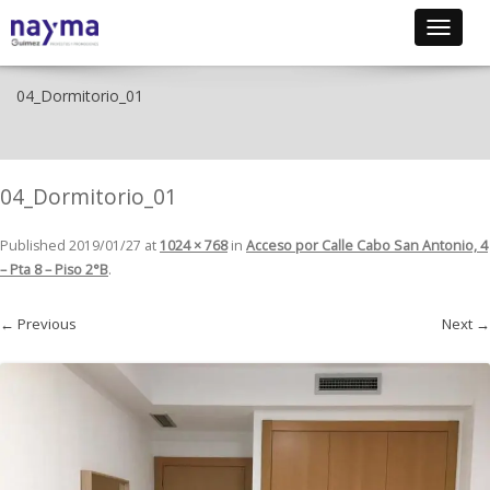
Toggle
navigat
04_Dormitorio_01
04_Dormitorio_01
Published
2019/01/27
at
1024 × 768
in
Acceso por Calle Cabo San Antonio, 4
– Pta 8 – Piso 2°B
.
← Previous
Next →