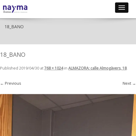
Toggle
navigat
18_BANO
18_BANO
Published
2019/04/30
at
768 × 1024
in
ALMAZORA: calle Almogàvers, 18
.
← Previous
Next →