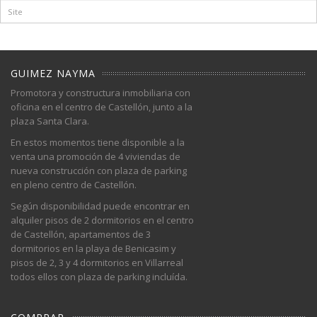
GUIMEZ NAYMA
Promotora y constructura inmobiliaria con
oficina en el centro de Castellón, junto a la
plaza Santa Clara.
En estos momentos tiene disponible a la
venta una promoción de 4 viviendas de
nueva construcción con plaza de parking
en pleno centro de Castellón.
Según disponibilidad puede encontrar en
alquiler pisos de 2 dormitorios en el centro
de Castellón, apartamentos de 3
dormitorios en la playa de Benicasim y
pisos de 2, 3 y 4 dormitorios en Villarreal
todos ellos con plaza de parking incluída.