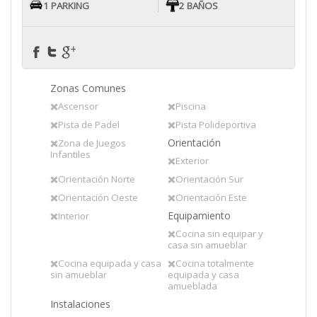
1 PARKING
2 BAÑOS
Zonas Comunes
Ascensor
Piscina
Pista de Padel
Pista Polideportiva
Orientación
Zona de Juegos
Infantiles
Exterior
Orientación Norte
Orientación Sur
Orientación Oeste
Orientación Este
Equipamiento
Interior
Cocina sin equipar y
casa sin amueblar
Cocina equipada y casa
Cocina totalmente
sin amueblar
equipada y casa
amueblada
Instalaciones