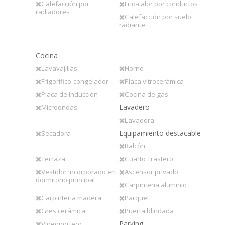
Calefacción por
Frio-calor por conductos
radiadores
Calefacción por suelo
radiante
Cocina
Lavavajillas
Horno
Frigorifico-congelador
Placa vitrocerámica
Placa de inducción
Cocina de gas
Lavadero
Microondas
Lavadora
Equipamiento destacable
Secadora
Balcón
Terraza
Cuarto Trastero
Vestidor Incorporado en
Ascensor privado
dormitorio principal
Carpinteria aluminio
Carpinteria madera
Parquet
Gres cerámica
Puerta blindada
Parking
Videoportero