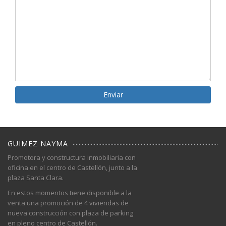
GUIMEZ NAYMA
Promotora y constructura inmobiliaria con
oficina en el centro de Castellón, junto a la
plaza Santa Clara.
En estos momentos tiene disponible a la
venta una promoción de 4 viviendas de
nueva construcción con plaza de parking
en pleno centro de Castellón.