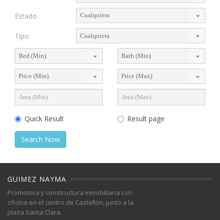
Estado
Tipo
Quick Result
Result page
Search Now
GUIMEZ NAYMA
Promotora y constructura inmobiliaria con
oficina en el centro de Castellón, junto a la
plaza Santa Clara.