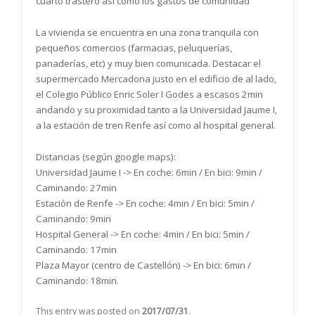
cuarto trastero así como los gastos de comunidad
La vivienda se encuentra en una zona tranquila con
pequeños comercios (farmacias, peluquerías,
panaderías, etc) y muy bien comunicada. Destacar el
supermercado Mercadona justo en el edificio de al lado,
el Colegio Público Enric Soler I Godes a escasos 2min
andando y su proximidad tanto a la Universidad Jaume I,
a la estación de tren Renfe así como al hospital general.
Distancias (según google maps):
Universidad Jaume I -> En coche: 6min / En bici: 9min /
Caminando: 27min
Estación de Renfe -> En coche: 4min / En bici: 5min /
Caminando: 9min
Hospital General -> En coche: 4min / En bici: 5min /
Caminando: 17min
Plaza Mayor (centro de Castellón) -> En bici: 6min /
Caminando: 18min.
This entry was posted on
2017/07/31
.