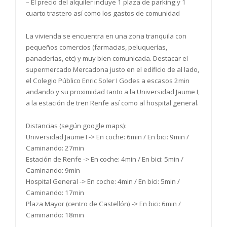
– El precio del alquiler incluye 1 plaza de parking y 1
cuarto trastero así como los gastos de comunidad
La vivienda se encuentra en una zona tranquila con
pequeños comercios (farmacias, peluquerías,
panaderías, etc) y muy bien comunicada. Destacar el
supermercado Mercadona justo en el edificio de al lado,
el Colegio Público Enric Soler I Godes a escasos 2min
andando y su proximidad tanto a la Universidad Jaume I,
a la estación de tren Renfe así como al hospital general.
Distancias (según google maps):
Universidad Jaume I -> En coche: 6min / En bici: 9min /
Caminando: 27min
Estación de Renfe -> En coche: 4min / En bici: 5min /
Caminando: 9min
Hospital General -> En coche: 4min / En bici: 5min /
Caminando: 17min
Plaza Mayor (centro de Castellón) -> En bici: 6min /
Caminando: 18min