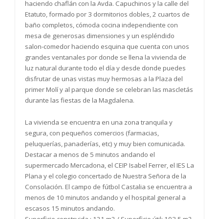
haciendo chaflán con la Avda. Capuchinos y la calle del
Etatuto, formado por 3 dormitorios dobles, 2 cuartos de
baño completos, cómoda cocina independiente con
mesa de generosas dimensiones y un espléndido
salon-comedor haciendo esquina que cuenta con unos
grandes ventanales por donde se llena la vivienda de
luz natural durante todo el día y desde donde puedes
disfrutar de unas vistas muy hermosas a la Plaza del
primer Molí y al parque donde se celebran las mascletás
durante las fiestas de la Magdalena.
La vivienda se encuentra en una zona tranquila y
segura, con pequeños comercios (farmacias,
peluquerías, panaderías, etc) y muy bien comunicada.
Destacar a menos de 5 minutos andando el
supermercado Mercadona, el CEIP Isabel Ferrer, el IES La
Plana y el colegio concertado de Nuestra Señora de la
Consolación. El campo de fútbol Castalia se encuentra a
menos de 10 minutos andando y el hospital general a
escasos 15 minutos andando.
Superficie construida : 121 m2 / Superficie útil: 103.5 m2