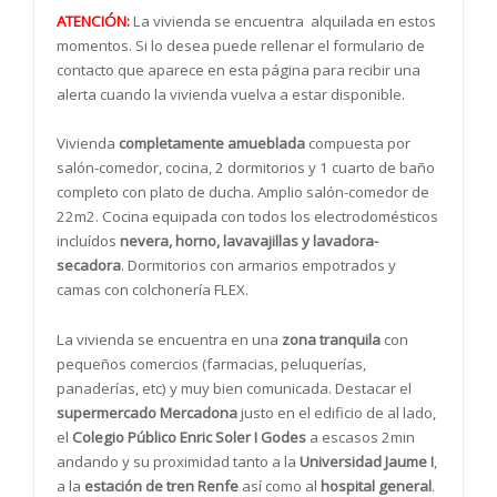
ATENCIÓN:
La vivienda se encuentra alquilada en estos
momentos. Si lo desea puede rellenar el formulario de
contacto que aparece en esta página para recibir una
alerta cuando la vivienda vuelva a estar disponible.
Vivienda
completamente amueblada
compuesta por
salón-comedor, cocina, 2 dormitorios y 1 cuarto de baño
completo con plato de ducha. Amplio salón-comedor de
22m2. Cocina equipada con todos los electrodomésticos
incluídos
nevera, horno, lavavajillas y lavadora-
secadora
. Dormitorios con armarios empotrados y
camas con colchonería FLEX.
La vivienda se encuentra en una
zona tranquila
con
pequeños comercios (farmacias, peluquerías,
panaderías, etc) y muy bien comunicada. Destacar el
supermercado Mercadona
justo en el edificio de al lado,
el
Colegio Público Enric Soler I Godes
a escasos 2min
andando y su proximidad tanto a la
Universidad Jaume I
,
a la
estación de tren Renfe
así como al
hospital general
.