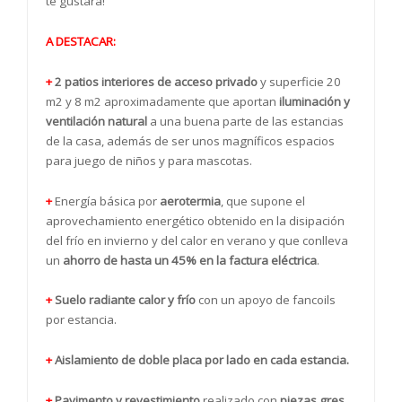
te gustará!
A DESTACAR:
+
2 patios interiores de acceso privado
y superficie 20
m2 y 8 m2 aproximadamente que aportan
iluminación y
ventilación natural
a una buena parte de las estancias
de la casa, además de ser unos magníficos espacios
para juego de niños y para mascotas.
+
Energía básica por
aerotermia
, que supone el
aprovechamiento energético obtenido en la disipación
del frío en invierno y del calor en verano y que conlleva
un
ahorro de hasta un 45% en la factura eléctrica
.
+
Suelo radiante calor y frío
con un apoyo de fancoils
por estancia.
+
Aislamiento de doble placa por lado en cada estancia.
+
Pavimento y revestimiento
realizado con
piezas gres