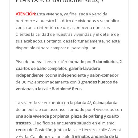
PLANTA 4: c/ Bartolome Reus, 7
ATENCIÓN:
Esta vivienda, ya finalizada y vendida,
pertenece a nuestro histórico de viviendas y se publica
con la única intención de dar a conocer a nuestros
clientes la calidad de nuestras viviendas y el detalle de
sus acabados. Por tanto, desafortunadamente, no está
disponible ni para comprar ni para alquilar.
Piso de nueva construcción formado por
3 dormitorios, 2
cuartos de baño completos
,
galería-lavadero
independiente
,
cocina independiente
y
salón-comedor
de 30 m2 aproximadamente con
3 grandes huecos de
ventanas a la calle Bartolomé Reus
.
La vivienda se encuentra en la
planta 4ª, última planta
de un edificio con ascensor formado por 4 viviendas con
una sola vivienda por planta
,
plaza de parking y cuarto
trastero
. El edificio se encuentra situado en el mismo
centro de Castellón
, junto a la calle Herrero, calle Asensi
y Avda. Casalduch, a tan solo
5 minutos andando de la