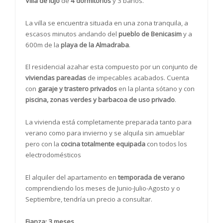
Villa de lujo
de
4 dormitorios
y 3 baños.
La villa se encuentra situada en una zona tranquila, a
escasos minutos andando del
pueblo de Benicasim
y a
600m de la
playa de la Almadraba
.
El residencial azahar esta compuesto por un conjunto de
viviendas pareadas
de impecables acabados. Cuenta
con
garaje y trastero privados
en la planta sótano y con
piscina, zonas verdes y barbacoa de uso privado
.
La vivienda está completamente pr
eparada tanto para
verano como para invierno y se alquila sin amueblar
pero con la
cocina totalmente equipada
con todos los
electrodomésticos
El alquiler del apartamento en
temporada de verano
comprendiendo los meses de Junio-Julio-Agosto y o
Septiembre, tendría un precio a consultar.
Fianza: 3 meses