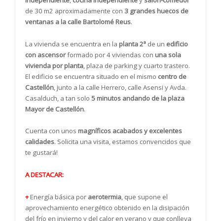
de 30 m2 aproximadamente con
3 grandes huecos de
ventanas a la calle Bartolomé Reus
.
La vivienda se encuentra en la
planta 2ª
de un
edificio
con ascensor
formado por 4 viviendas con
una sola
vivienda por planta
, plaza de parking y cuarto trastero.
El edificio se encuentra situado en el mismo
centro de
Castellón
, junto a la calle Herrero, calle Asensi y Avda.
Casalduch, a tan solo
5 minutos andando de la plaza
Mayor de Castellón
.
Cuenta con unos
magníficos acabados y excelentes
calidades
. Solicita una visita, estamos convencidos que
te gustará!
A DESTACAR:
+
Energía básica por
aerotermia
, que supone el
aprovechamiento energético obtenido en la disipación
del frío en invierno y del calor en verano y que conlleva