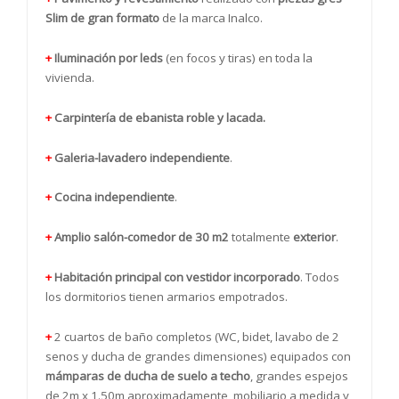
Slim de gran formato
de la marca Inalco.
+
Iluminación por leds
(en focos y tiras) en toda la
vivienda.
+
Carpintería de ebanista roble y lacada.
+
Galeria-lavadero independiente
.
+
Cocina independiente
.
+
Amplio salón-comedor de 30 m2
totalmente
exterior
.
+
Habitación principal con vestidor incorporado
. Todos
los dormitorios tienen armarios empotrados.
+
2 cuartos de baño completos (WC, bidet, lavabo de 2
senos y ducha de grandes dimensiones) equipados con
mámparas de ducha de suelo a techo
, grandes espejos
de 2m x 1.50m aproximadamente, mobiliario a medida y