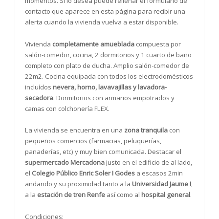
momentos. Si lo desea puede rellenar el formulario de
contacto que aparece en esta página para recibir una
alerta cuando la vivienda vuelva a estar disponible.
Vivienda
completamente amueblada
compuesta por
salón-comedor, cocina, 2 dormitorios y 1 cuarto de baño
completo con plato de ducha. Amplio salón-comedor de
22m2. Cocina equipada con todos los electrodomésticos
incluídos
nevera, horno, lavavajillas y lavadora-
secadora
. Dormitorios con armarios empotrados y
camas con colchonería FLEX.
La vivienda se encuentra en una
zona tranquila
con
pequeños comercios (farmacias, peluquerías,
panaderías, etc) y muy bien comunicada. Destacar el
supermercado Mercadona
justo en el edificio de al lado,
el
Colegio Público Enric Soler I Godes
a escasos 2min
andando y su proximidad tanto a la
Universidad Jaume I
,
a la
estación de tren Renfe
así como al
hospital general
.
Condiciones: