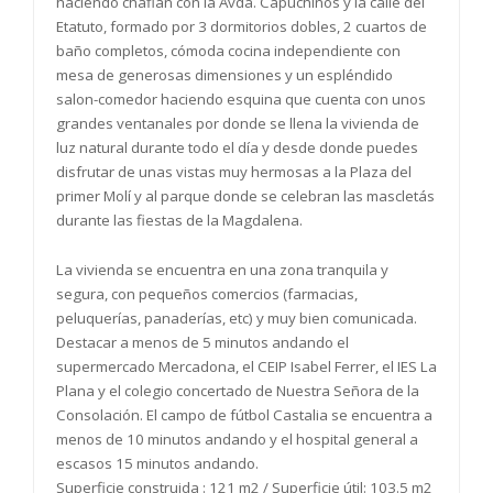
haciendo chaflán con la Avda. Capuchinos y la calle del
Etatuto, formado por 3 dormitorios dobles, 2 cuartos de
baño completos, cómoda cocina independiente con
mesa de generosas dimensiones y un espléndido
salon-comedor haciendo esquina que cuenta con unos
grandes ventanales por donde se llena la vivienda de
luz natural durante todo el día y desde donde puedes
disfrutar de unas vistas muy hermosas a la Plaza del
primer Molí y al parque donde se celebran las mascletás
durante las fiestas de la Magdalena.
La vivienda se encuentra en una zona tranquila y
segura, con pequeños comercios (farmacias,
peluquerías, panaderías, etc) y muy bien comunicada.
Destacar a menos de 5 minutos andando el
supermercado Mercadona, el CEIP Isabel Ferrer, el IES La
Plana y el colegio concertado de Nuestra Señora de la
Consolación. El campo de fútbol Castalia se encuentra a
menos de 10 minutos andando y el hospital general a
escasos 15 minutos andando.
Superficie construida : 121 m2 / Superficie útil: 103.5 m2