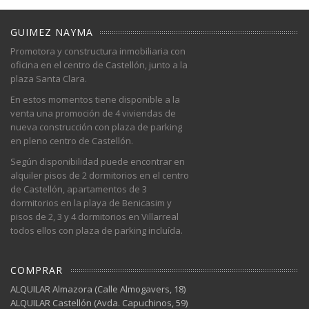
GUIMEZ NAYMA
Promotora y constructura inmobiliaria con
oficina en el centro de Castellón, junto a la
plaza Santa Clara.
En estos momentos tiene disponible a la
venta una promoción de 4 viviendas de
nueva construcción con plaza de parking
en pleno centro de Castellón.
Según disponibilidad puede encontrar en
alquiler pisos de 2 dormitorios en el centro
de Castellón, apartamentos de 3
dormitorios en la playa de Benicasim y
pisos de 2, 3 y 4 dormitorios en Villarreal
todos ellos con plaza de parking incluída.
COMPRAR
ALQUILAR Almazora (Calle Almogavers, 18)
ALQUILAR Castellón (Avda. Capuchinos, 59)